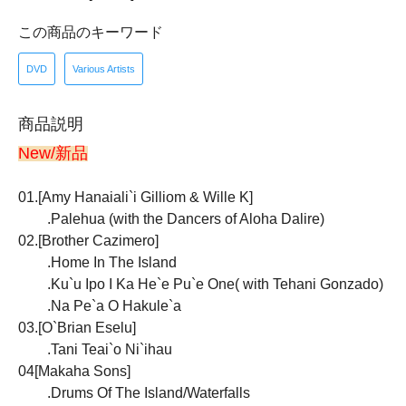
この商品のキーワード
DVD
Various Artists
商品説明
New/新品
01.[Amy Hanaiali`i Gilliom & Wille K]
.Palehua (with the Dancers of Aloha Dalire)
02.[Brother Cazimero]
.Home In The Island
.Ku`u Ipo I Ka He`e Pu`e One( with Tehani Gonzado)
.Na Pe`a O Hakule`a
03.[O`Brian Eselu]
.Tani Teai`o Ni`ihau
04[Makaha Sons]
.Drums Of The Island/Waterfalls