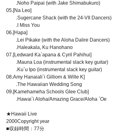
.Noho Paipai (with Jake Shimabukuro)
05.[Na Leo]
.Sugercane Shack (with the 24-VII Dancers)
.I Miss You
06.[Hapa]
.Lei Pikake (with the Aloha Dalire Dancers)
.Haleakala, Ku Hanohano
07.[Ledward Ka`apana & Cyril Pahihui]
.Mauna Loa (instrumental slack key guitar)
.Ku`u Ipo (instrumental slack key guitar)
08.Amy Hanaiali`i Gilliom & Wille K]
.The Hawaiian Wedding Song
09.[Kamehameha Schools Glee Club]
.Hawai`i Aloha/Amazing Grace/Aloha `Oe
★Hawaii Live
2000Copyright year
■収録時間：77分