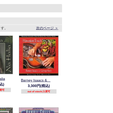
います。
次のページ ＞
alia
Barney Isaacs &…
込)
3,300円(税込)
/入荷可
out of stock/入荷可