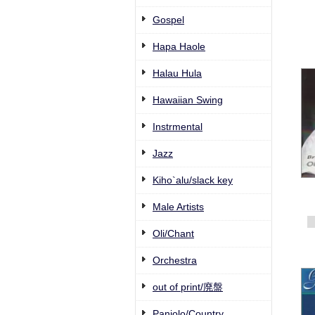
Gospel
Hapa Haole
Halau Hula
Hawaiian Swing
Instrmental
Jazz
Kiho`alu/slack key
Male Artists
Oli/Chant
Orchestra
out of print/廃盤
Paniolo/Country