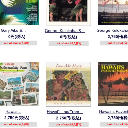
Gary Aiko &…
George Kulokah
George Kulokahai &…
0円(税込)
2,750円(税
0円(税込)
out of stock/入荷可
out of stock
out of stock/入荷可
Hawaii…
Hawaii`s Favor
Hawai`i Loa/From…
2,750円(税込)
2,750円(税
2,750円(税込)
out of stock/入荷可
out of stock
out of stock/入荷可