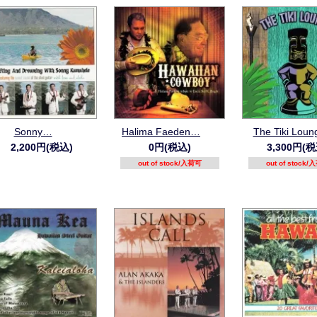
Sonny…
Halima Faeden…
The Tiki Loun
2,200円(税込)
0円(税込)
3,300円(税
out of stock/入荷可
out of stock