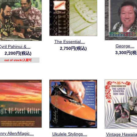
The Essential…
George…
Cyril Pahinui &…
2,750円(税込)
3,300円(税
2,200円(税込)
out of stock/入荷可
nry Allen/Magic…
Ukulele Stylings…
Vintage Hawai