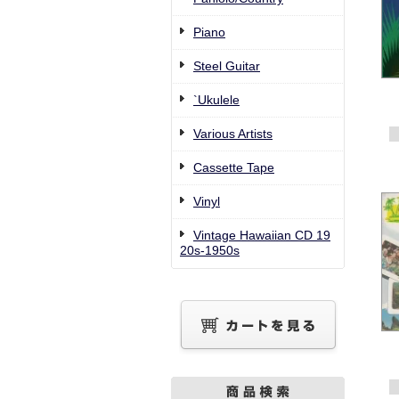
Piano
Steel Guitar
`Ukulele
Various Artists
Cassette Tape
Vinyl
Vintage Hawaiian CD 19
20s-1950s