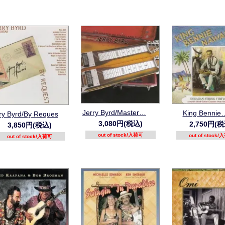
Jerry Byrd/Master…
King Bennie
ry Byrd/By Reques
3,080円(税込)
2,750円(税
3,850円(税込)
out of stock/入荷可
out of stock
out of stock/入荷可