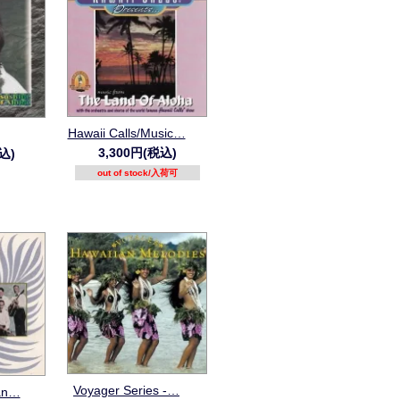
Hawaii Calls/Music…
3,300円(税込)
込)
out of stock/入荷可
Voyager Series -…
ian…