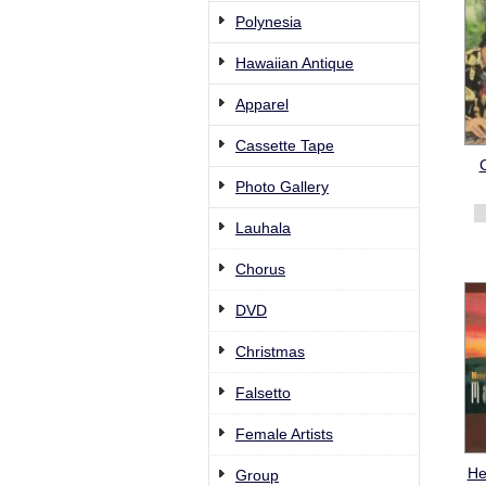
Polynesia
Hawaiian Antique
Apparel
Cassette Tape
Photo Gallery
Lauhala
Chorus
DVD
Christmas
Falsetto
Female Artists
He
Group