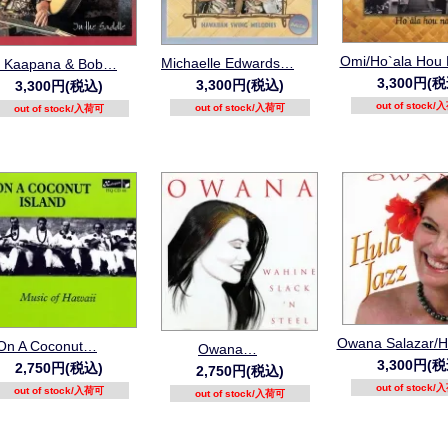
Omi/Ho`ala Hou
Michaelle Edwards…
 Kaapana & Bob…
3,300円(税
3,300円(税込)
3,300円(税込)
out of stock
out of stock/入荷可
out of stock/入荷可
Owana Salazar/
On A Coconut…
Owana…
3,300円(税
2,750円(税込)
2,750円(税込)
out of stock
out of stock/入荷可
out of stock/入荷可