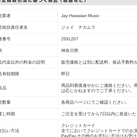
売業者
Jay Hawaiian Music
営統括責任者名
ジェイ ナカムラ
便番号
2591207
所
神奈川県
品代金以外の料金の説明
販売価格とは別に配送料、振込手数料
込有効期限
即日
商品到着後速やかにご連絡ください。
良品
は応じかねますのでご了承ください。
売数量
各商品ページにてご確認ください。
渡し時期
ご注文を受けてから7日以内に発送いた
クレジットカード
支払い方法
全てにおいてクレジットカードでのお
PayPay,その他のお支払い方法はお受