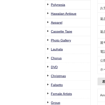
Polynesia
お
Hawaiian Antique
返
Apparel
Cassette Tape
返
Photo Gallery
屋
Lauhala
電
Chorus
公
DVD
ホ
Christmas
Falsetto
Female Artists
Am
Group