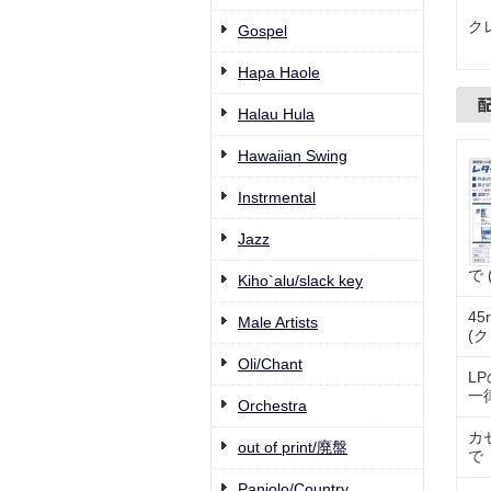
ク
Gospel
Hapa Haole
Halau Hula
Hawaiian Swing
Instrmental
Jazz
で
Kiho`alu/slack key
4
Male Artists
(
Oli/Chant
L
一律
Orchestra
カ
out of print/廃盤
で
Paniolo/Country