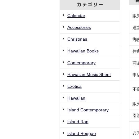
Calendar
販
Accessories
運
Christmas
郵
Hawaiian Books
住
Contemporary
商
Hawaiian Music Sheet
申
Exotica
不
Hawaiian
販
Island Contemporary
引
Island Rap
お
Island Reggae