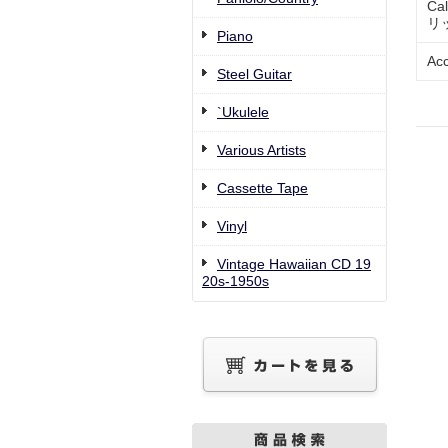
Ca
リ
Piano
Ac
Steel Guitar
`Ukulele
Various Artists
Cassette Tape
Vinyl
Vintage Hawaiian CD 19
20s-1950s