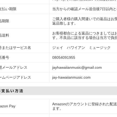
支払い期限
当方からの確認メール送信後7日以内と
ご購入者様の購入間違いでの返品はお受
品期限
返品致します。
お客様都合による返品につきましては
品送料
す。不良品に該当する場合は当方で負
号またはサービス名
ジェイ ハワイアン ミュージック
話番号
08054091955
開メールアドレス
jayhawaiianmusic@gmail.com
ームページアドレス
jay-hawaiianmusic.com
Amazonのアカウントに登録された
azon Pay
ます。