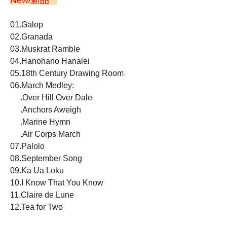
New/新品
01.Galop
02.Granada
03.Muskrat Ramble
04.Hanohano Hanalei
05.18th Century Drawing Room
06.March Medley:
.Over Hill Over Dale
.Anchors Aweigh
.Marine Hymn
.Air Corps March
07.Palolo
08.September Song
09.Ka Ua Loku
10.I Know That You Know
11.Claire de Lune
12.Tea for Two