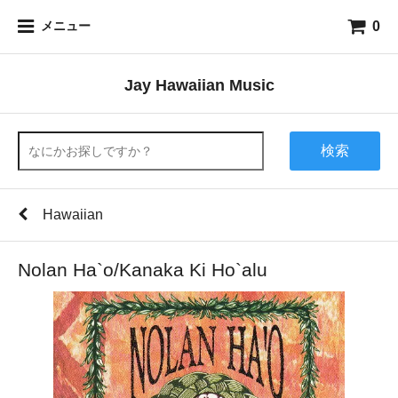
0
メニュー
Jay Hawaiian Music
検索
Hawaiian
Nolan Ha`o/Kanaka Ki Ho`alu