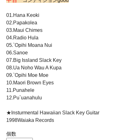
中古
コンディションgood
01.Hana Keoki
02.Papakolea
03.Maui Chimes
04.Radio Hula
05.`Opihi Moana Nui
06.Sanoe
07.Big Issland Slack Key
08.Ua Noho Wau A Kupa
09.`Opihi Moe Moe
10.Maori Brown Eyes
11.Punahele
12.Pu`uanahulu
★Insturmental Hawaiian Slack Key Guitar
1998Waiaka Records
個数