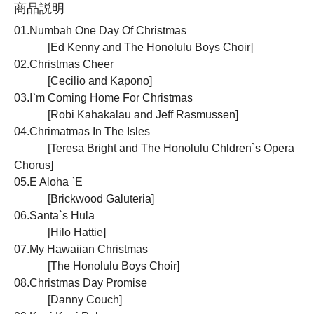
商品説明
01.Numbah One Day Of Christmas
[Ed Kenny and The Honolulu Boys Choir]
02.Christmas Cheer
[Cecilio and Kapono]
03.I`m Coming Home For Christmas
[Robi Kahakalau and Jeff Rasmussen]
04.Chrimatmas In The Isles
[Teresa Bright and The Honolulu Chldren`s Opera
Chorus]
05.E Aloha `E
[Brickwood Galuteria]
06.Santa`s Hula
[Hilo Hattie]
07.My Hawaiian Christmas
[The Honolulu Boys Choir]
08.Christmas Day Promise
[Danny Couch]