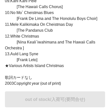
09.Kani Kani Pele
[The Hawaii Calls Chorus]
10.No Mo` Cheistmas Blues
[Frank De Lima and The Honolulu Boys Choir]
11.Mele Kalikimaka On Cheistmas Day
[The Pandanus Club
12.White Christmas
[Nina Keali`iwahimana and The Hawaii Calls
Orchestra ]
13.Auld Lang Syne
[Frank Leto]
★Various Artists Island Christmas
歌詞カードなし
2003Copyright year (out of print)
out of stock/入荷可(要問合せ)