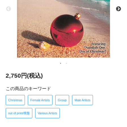
2,750円(税込)
この商品のキーワード
Christmas
Female Artists
Group
Male Artists
out of print/廃盤
Various Artists