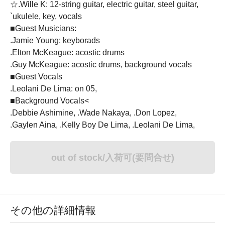
☆.Wille K: 12-string guitar, electric guitar, steel guitar,
`ukulele, key, vocals
■Guest Musicians:
.Jamie Young: keyborads
.Elton McKeague: acostic drums
.Guy McKeague: acostic drums, background vocals
■Guest Vocals
.Leolani De Lima: on 05,
■Background Vocals<
.Debbie Ashimine, .Wade Nakaya, .Don Lopez,
.Gaylen Aina, .Kelly Boy De Lima, .Leolani De Lima,
out of stock/入荷可(要問合せ)
その他の詳細情報