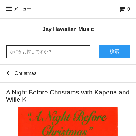
0
メニュー
Jay Hawaiian Music
検索
Christmas
A Night Before Christams with Kapena and
Wiile K