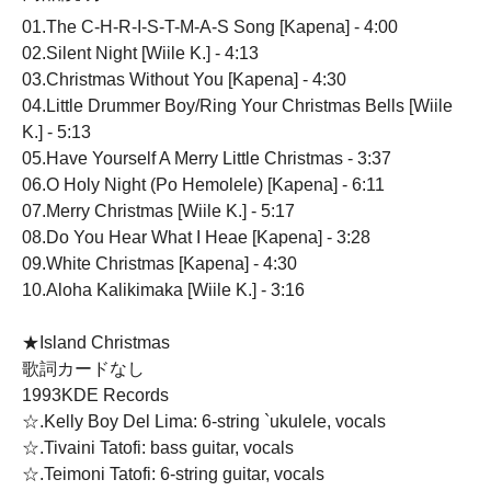
01.The C-H-R-I-S-T-M-A-S Song [Kapena] - 4:00
02.Silent Night [Wiile K.] - 4:13
03.Christmas Without You [Kapena] - 4:30
04.Little Drummer Boy/Ring Your Christmas Bells [Wiile
K.] - 5:13
05.Have Yourself A Merry Little Christmas - 3:37
06.O Holy Night (Po Hemolele) [Kapena] - 6:11
07.Merry Christmas [Wiile K.] - 5:17
08.Do You Hear What I Heae [Kapena] - 3:28
09.White Christmas [Kapena] - 4:30
10.Aloha Kalikimaka [Wiile K.] - 3:16
★Island Christmas
歌詞カードなし
1993KDE Records
☆.Kelly Boy Del Lima: 6-string `ukulele, vocals
☆.Tivaini Tatofi: bass guitar, vocals
☆.Teimoni Tatofi: 6-string guitar, vocals