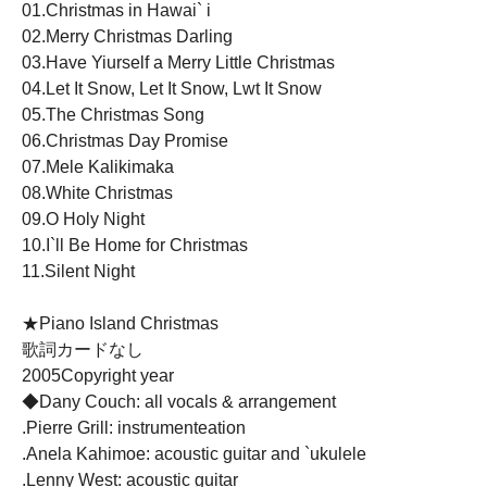
01.Christmas in Hawai` i
02.Merry Christmas Darling
03.Have Yiurself a Merry Little Christmas
04.Let It Snow, Let It Snow, Lwt It Snow
05.The Christmas Song
06.Christmas Day Promise
07.Mele Kalikimaka
08.White Christmas
09.O Holy Night
10.I`ll Be Home for Christmas
11.Silent Night
★Piano Island Christmas
歌詞カードなし
2005Copyright year
◆Dany Couch: all vocals & arrangement
.Pierre Grill: instrumenteation
.Anela Kahimoe: acoustic guitar and `ukulele
.Lenny West: acoustic guitar