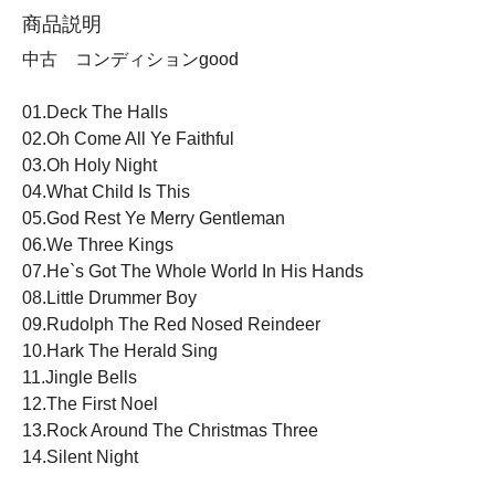
商品説明
中古 コンディションgood
01.Deck The Halls
02.Oh Come All Ye Faithful
03.Oh Holy Night
04.What Child Is This
05.God Rest Ye Merry Gentleman
06.We Three Kings
07.He`s Got The Whole World In His Hands
08.Little Drummer Boy
09.Rudolph The Red Nosed Reindeer
10.Hark The Herald Sing
11.Jingle Bells
12.The First Noel
13.Rock Around The Christmas Three
14.Silent Night