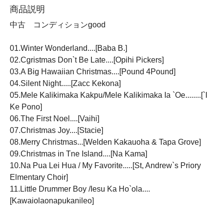
商品説明
中古 コンディションgood
01.Winter Wonderland....[Baba B.]
02.Cgristmas Don`t Be Late....[Opihi Pickers]
03.A Big Hawaiian Christmas....[Pound 4Pound]
04.Silent Night.....[Zacc Kekona]
05.Mele Kalikimaka Kakpu/Mele Kalikimaka Ia `Oe........[`I
Ke Pono]
06.The First Noel....[Vaihi]
07.Christmas Joy....[Stacie]
08.Merry Christmas...[Welden Kakauoha & Tapa Grove]
09.Christmas in Tne Island....[Na Kama]
10.Na Pua Lei Hua / My Favorite.....[St, Andrew`s Priory
Elmentary Choir]
11.Little Drummer Boy /Iesu Ka Ho`ola....
[Kawaiolaonapukanileo]