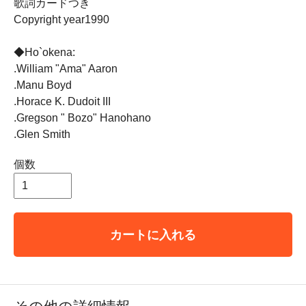
歌詞カードつき
Copyright year1990
◆Ho`okena:
.William "Ama" Aaron
.Manu Boyd
.Horace K. Dudoit III
.Gregson " Bozo" Hanohano
.Glen Smith
個数
カートに入れる