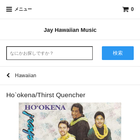
0
メニュー
Jay Hawaiian Music
検索
Hawaiian
Ho`okena/Thirst Quencher