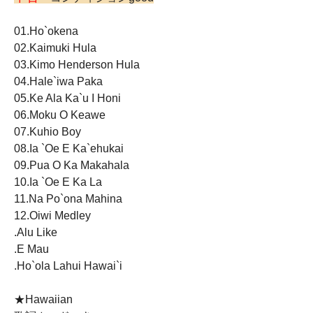
01.Ho`okena
02.Kaimuki Hula
03.Kimo Henderson Hula
04.Hale`iwa Paka
05.Ke Ala Ka`u I Honi
06.Moku O Keawe
07.Kuhio Boy
08.Ia `Oe E Ka`ehukai
09.Pua O Ka Makahala
10.Ia `Oe E Ka La
11.Na Po`ona Mahina
12.Oiwi Medley
.Alu Like
.E Mau
.Ho`ola Lahui Hawai`i
★Hawaiian